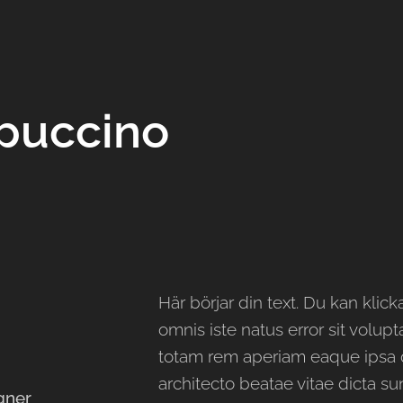
puccino
Här börjar din text. Du kan klick
omnis iste natus error sit vol
totam rem aperiam eaque ipsa qu
architecto beatae vitae dicta 
gner